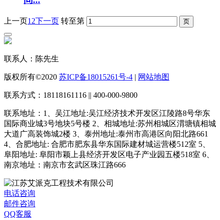
上一页
1
2
下一页
转至第
联系人：陈先生
版权所有©2020
苏ICP备18015261号-4
|
网站地图
联系方式：18118161116 || 400-000-9800
联系地址：1、吴江地址:吴江经济技术开发区江陵路8号华东
国际商业城3号地块5号楼 2、相城地址:苏州相城区渭塘镇相城
大道广高装饰城2楼 3、泰州地址:泰州市高港区向阳北路661
4、合肥地址: 合肥市肥东县华东国际建材城运营楼512室 5、
阜阳地址: 阜阳市颖上县经济开发区电子产业园五楼518室 6、
南京地址：南京市玄武区珠江路666
电话咨询
邮件咨询
QQ客服