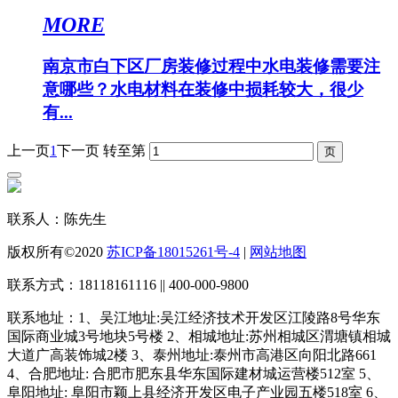
MORE
南京市白下区厂房装修过程中水电装修需要注
意哪些？水电材料在装修中损耗较大，很少
有...
上一页
1
下一页
转至第
联系人：陈先生
版权所有©2020
苏ICP备18015261号-4
|
网站地图
联系方式：18118161116 || 400-000-9800
联系地址：1、吴江地址:吴江经济技术开发区江陵路8号华东
国际商业城3号地块5号楼 2、相城地址:苏州相城区渭塘镇相城
大道广高装饰城2楼 3、泰州地址:泰州市高港区向阳北路661
4、合肥地址: 合肥市肥东县华东国际建材城运营楼512室 5、
阜阳地址: 阜阳市颖上县经济开发区电子产业园五楼518室 6、