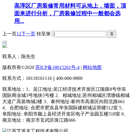
高淳区厂房装修常用材料可从地上，墙面，顶
面来进行分析，厂房装修过程中一般都会选
用...
上一页
1
2
下一页
转至第
联系人：陈先生
版权所有©2020
苏ICP备18015261号-4
|
网站地图
联系方式：18118161116 || 400-000-9800
联系地址：1、吴江地址:吴江经济技术开发区江陵路8号华东
国际商业城3号地块5号楼 2、相城地址:苏州相城区渭塘镇相城
大道广高装饰城2楼 3、泰州地址:泰州市高港区向阳北路661
4、合肥地址: 合肥市肥东县华东国际建材城运营楼512室 5、
阜阳地址: 阜阳市颖上县经济开发区电子产业园五楼518室 6、
南京地址：南京市玄武区珠江路666