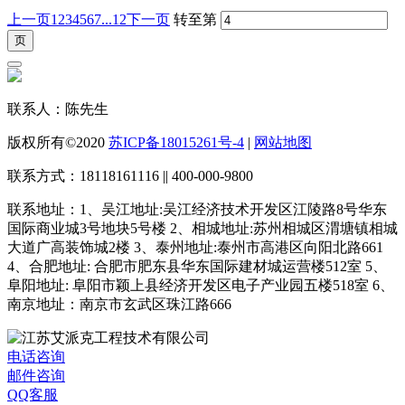
上一页
1
2
3
4
5
6
7
...12
下一页
转至第
联系人：陈先生
版权所有©2020
苏ICP备18015261号-4
|
网站地图
联系方式：18118161116 || 400-000-9800
联系地址：1、吴江地址:吴江经济技术开发区江陵路8号华东
国际商业城3号地块5号楼 2、相城地址:苏州相城区渭塘镇相城
大道广高装饰城2楼 3、泰州地址:泰州市高港区向阳北路661
4、合肥地址: 合肥市肥东县华东国际建材城运营楼512室 5、
阜阳地址: 阜阳市颖上县经济开发区电子产业园五楼518室 6、
南京地址：南京市玄武区珠江路666
电话咨询
邮件咨询
QQ客服