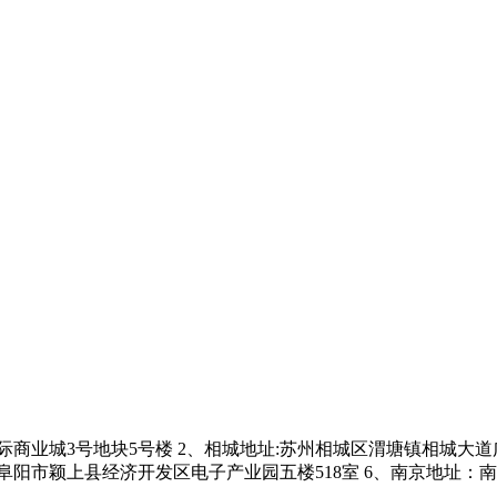
商业城3号地块5号楼 2、相城地址:苏州相城区渭塘镇相城大道广高
: 阜阳市颖上县经济开发区电子产业园五楼518室 6、南京地址：南