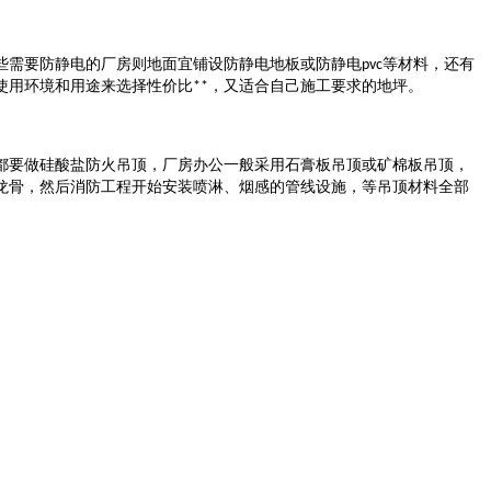
些需要防静电的厂房则地面宜铺设防静电地板或防静电
等材料，还有
pvc
使用环境和用途来选择性价比
，又适合自己施工要求的地坪。
**
都要做硅酸盐防火吊顶，厂房办公一般采用石膏板吊顶或矿棉板吊顶，
龙骨，然后消防工程开始安装喷淋、烟感的管线设施，等吊顶材料全部