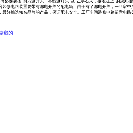
，有必要要按
“前方进开关，零线进灯头”及“左零右火，接地在上”的规
房装修电路装置要带有漏电开关的配电箱。由于有了漏电开关，一旦家中
，最好挑选知名品牌的产品，保证配电安全。工厂车间装修电路留意电路
靠谱的