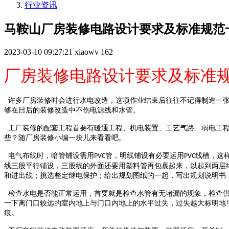
行业资讯
马鞍山厂房装修电路设计要求及标准规范
2023-03-10 09:27:21
xiaowv
162
厂房装修电路设计要求及标准
许多厂房装修时会进行水电改造，这项作业结束后往往不记得制造一张
够在日后的装修改造中不伤电源线和水管。
工厂装修的配套工程首要有暖通工程、机电装置、工艺气路、弱电工程
些？随厂房装修小编一块儿来看看吧。
电气布线时，暗管铺设需用
管，明线铺设有必要运用
线槽，这
PVC
PVC
线三股平行铺设，三股线的外面还要用塑料管再包裹起来，以起到两层
和进出线；挑选整定继电保护；给出规划图纸的一起，写出规划说明书
检查水电是否能正常运用，首要就是检查水管有无堵漏的现象，检查供
一下离门口较远的室内地上与门口内地上的水平过失，过失越大标明地
痕。