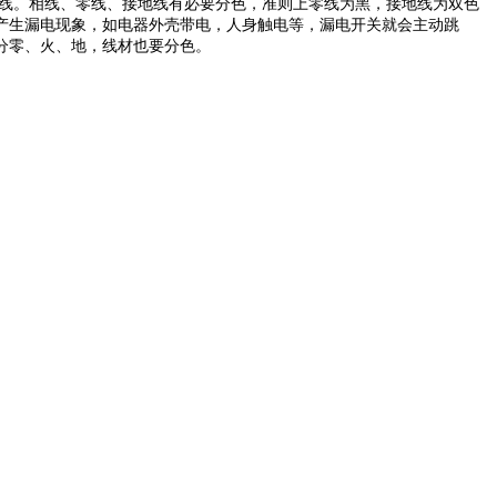
则接线。相线、零线、接地线有必要分色，准则上零线为黑，接地线为双色
产生漏电现象，如电器外壳带电，人身触电等，漏电开关就会主动跳
分零、火、地，线材也要分色。