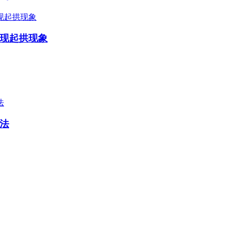
现起拱现象
法